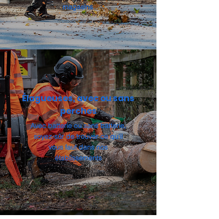
magasins
Élagueuses, avec ou sans
perches
Avec batterie ou sans batterie,
soyez-sûr de trouver ce qu'il
vous faut dans nos
établissements