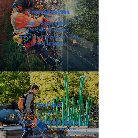
Tronçonneuses
Avec ou sans batterie,
retrouvez nos rayons
tronçonneuses Husqvarna ou
Echo en magasin
Souffleur
s
Avec ou sans batterie, avec ou
sans harnais, retrouvez nos
différents souffleurs en